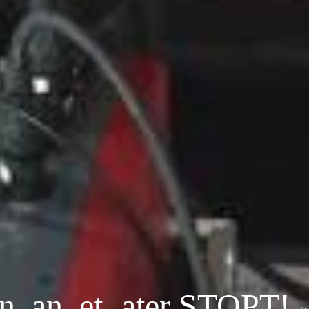
un
an
et
ater
STOPT!