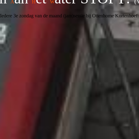
(
A
H
W
Iedere 3e zondag van de maand (jam)sessie bij Ottenhome Kortenhoef