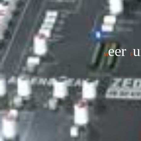
eer
M
F