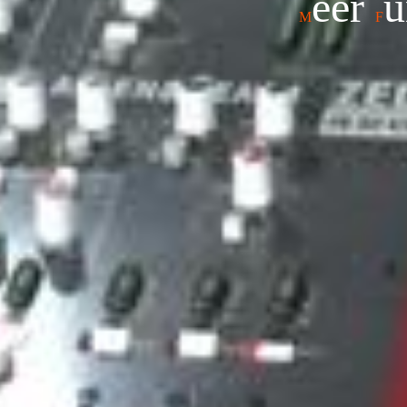
eer
M
F