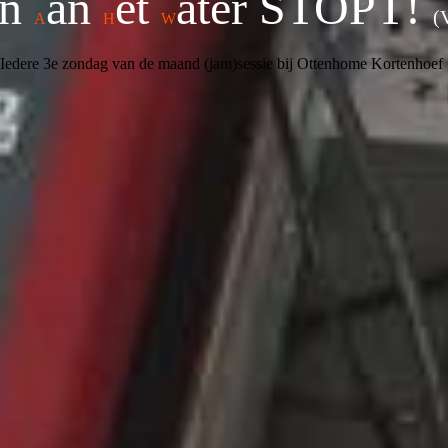
un
an
et
ater
STOPT!
(
A
H
W
Iedere 3e zondag van de maand (jam)sessie bij Ottenhome Kortenhoef